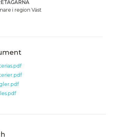
RETAGARNA
nnare i region Väst
ument
terias.pdf
terier.pdf
gler.pdf
les.pdf
ch