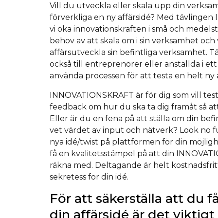
Vill du utveckla eller skala upp din verksam
förverkliga en ny affärsidé? Med tävlinge
vi öka innovationskraften i små och medelst
behov av att skala om i sin verksamhet och v
affärsutveckla sin befintliga verksamhet. T
också till entreprenörer eller anställda i ett
använda processen för att testa en helt ny a
INNOVATIONSKRAFT är för dig som vill testa
feedback om hur du ska ta dig framåt så att
Eller är du en fena på att ställa om din be
vet värdet av input och nätverk? Look no f
nya idé/twist på plattformen för din möjlig
få en kvalitetsstämpel på att din INNOVA
räkna med. Deltagande är helt kostnadsfritt
sekretess för din idé.
För att säkerställa att du 
din affärsidé är det viktigt