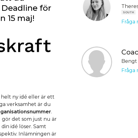
. Deadline för
Theres
SOUTH
n 15 maj!
Fråga 
Coa
Bengt
Fråga 
helt ny idé eller är ett
liga verksamhet är du
rganisationsnummer
.
u gör det som just nu är
m din idé löser. Samt
rspektiv. Inlämningen är