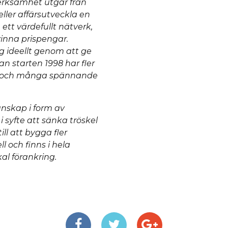
erksamhet utgår från
eller affärsutveckla en
 ett värdefullt nätverk,
vinna prispengar.
ig ideellt genom att ge
an starten 1998 har fler
vlat och många spännande
unskap i form av
 syfte att sänka tröskel
ll att bygga fler
l och finns i hela
al förankring.