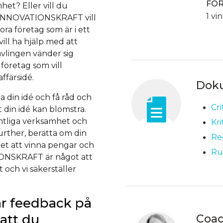
FÖ
het? Eller vill du
1 vi
n INNOVATIONSKRAFT vill
ora företag som är i ett
ill ha hjälp med att
ävlingen vänder sig
 företag som vill
ffärsidé.
Dok
 din idé och få råd och
Cri
 din idé kan blomstra.
fintliga verksamhet och
Kri
urther, berätta om din
Re
het att vinna pengar och
Ru
TIONSKRAFT är något att
 och vi säkerställer
får feedback på
 att du
Coa