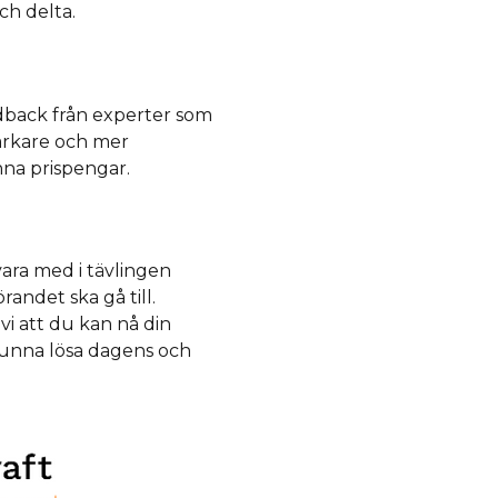
ch delta.
dback från experter som
tarkare och mer
nna prispengar.
vara med i tävlingen
ndet ska gå till.
i att du kan nå din
 kunna lösa dagens och