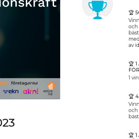
🏆 
Vinn
och 
bäst
medl
av i
🏆 
FÖ
1 vi
🏆 
Vinn
och 
bäst
023
🏆 